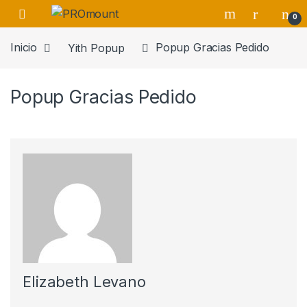
Saltar a navegación
saltar al contenido
0
Inicio
Yith Popup
Popup Gracias Pedido
Popup Gracias Pedido
Elizabeth Levano