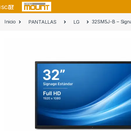
Saltar a navegación
saltar al contenido
scar
Inicio
PANTALLAS
LG
32SM5J-B – Signa