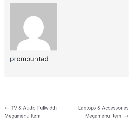
promountad
Navegación de entradas
←
TV & Audio Fullwidth
Laptops & Accessories
Megamenu Item
Megamenu Item
→