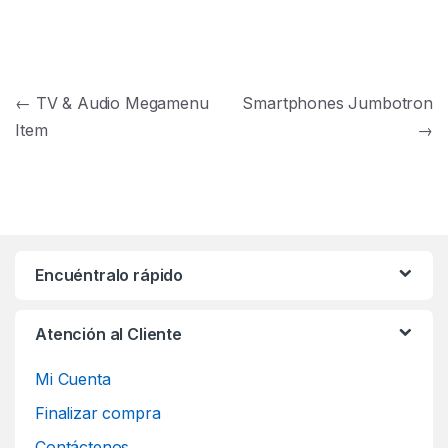
Navegación de entradas
←
TV & Audio Megamenu
Smartphones Jumbotron
Item
→
Encuéntralo rápido
Atención al Cliente
Mi Cuenta
Finalizar compra
Contáctenos